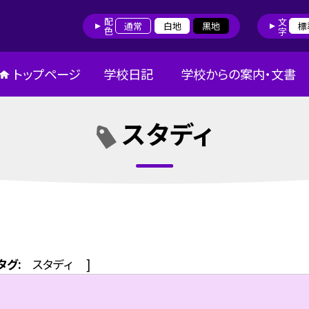
配色
文字
通常
白地
黒地
標
トップページ
学校日記
学校からの案内・文書
スタディ
タグ:
スタディ
]