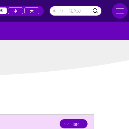
準
中
大
開く