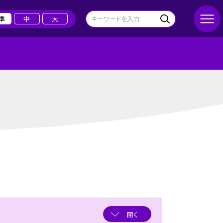
準
中
大
開く