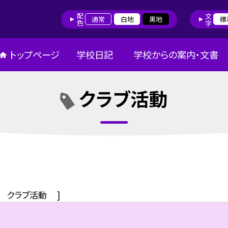
配色
文字
通常
白地
黒地
標
トップページ
学校日記
学校からの案内・文書
クラブ活動
クラブ活動
]