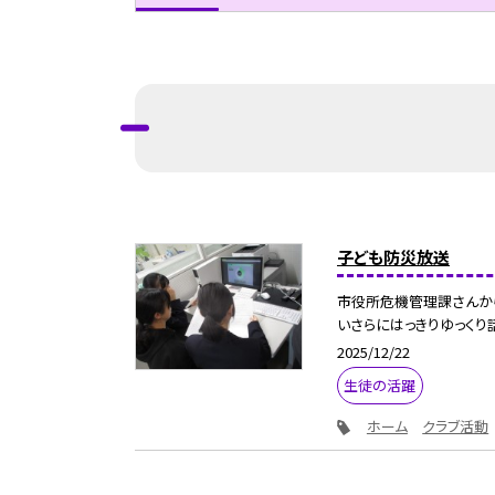
子ども防災放送
市役所危機管理課さんか
いさらにはっきりゆっくり話
2025/12/22
生徒の活躍
ホーム
クラブ活動