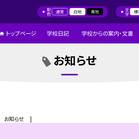
配色
文字
通常
白地
黒地
標
トップページ
学校日記
学校からの案内・文書
お知らせ
お知らせ
]