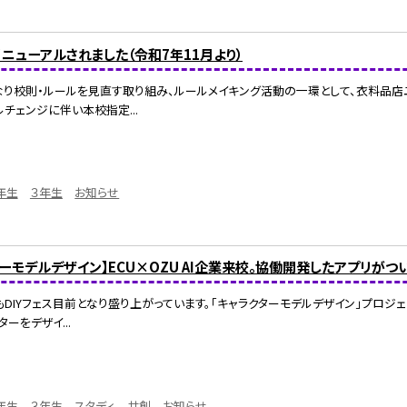
ニューアルされました（令和7年11月より）
なり校則・ルールを見直す取り組み、ルールメイキング活動の一環として、衣料品店
チェンジに伴い本校指定...
年生
３年生
お知らせ
ーモデルデザイン】ECU×OZU AI企業来校。協働開発したアプリがつ
DIYフェス目前となり盛り上がっています。「キャラクターモデルデザイン」プロジェ
ーをデザイ...
年生
３年生
スタディ
共創
お知らせ