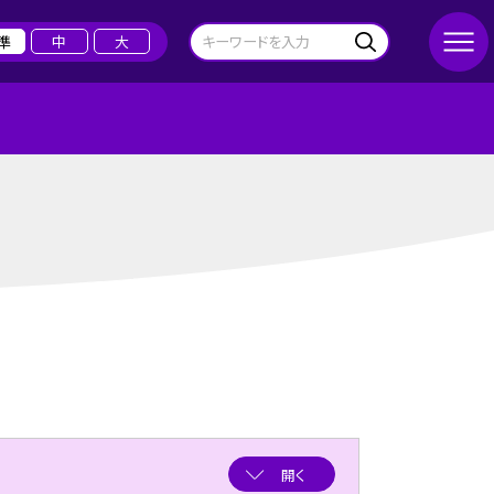
準
中
大
開く