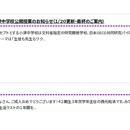
津中学校公開授業のお知らせ（１/２０更新・最終のご案内）
ンセプトとする小津中学校は文科省指定の研究開発学校、日本OECD共同研究パイ
ーマは「生徒も先生もワク...
さん、ご成人おめでとうございます！４２期生３年次学年主任の西元昭浩です。みな
活ラストの１年間を...