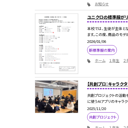
お知らせ
ユニクロの標準服がリ
本校では、生徒が主体と
ます。この度、商品のモデル
2026/01/06
新標準服の案内
ホーム
１年生
２
【共創プロ：キャラクタ
共創プロジェクトの活動も
に使うAIアプリのキャラクタ
2025/11/20
共創プロジェクト
ホーム
１年生
２