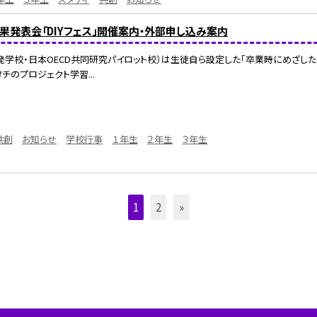
果発表会「DIYフェス」開催案内・外部申し込み案内
学校・日本OECD共同研究パイロット校）は生徒自ら設定した「卒業時にめざした
チのプロジェクト学習...
共創
お知らせ
学校行事
１年生
２年生
３年生
1
2
»