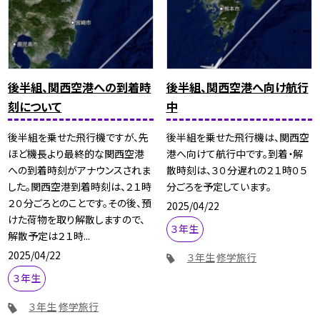
後半組、関西空港への到着時
後半組、関西空港へ向け航行
刻について
中
後半組を乗せた飛行機ですが、先
後半組を乗せた飛行機は、関西空
ほど機長より最終的な関西空港
港へ向けて航行中です。到着・解
への到着時刻がアナウンスされま
散時刻は、３０分遅れの２１時０５
した。関西空港到着時刻は、２１時
分ごろを予定しています。
２０分ごろとのことです。その後、預
2025/04/22
けた荷物を取り解散しますので、
３年生
解散予定は２１時...
2025/04/22
３年生
修学旅行
３年生
３年生
修学旅行