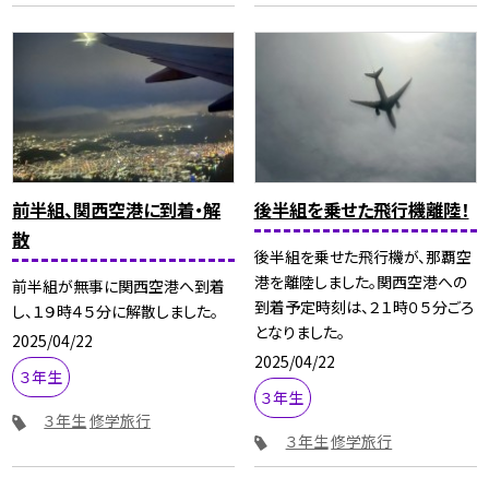
前半組、関西空港に到着・解
後半組を乗せた飛行機離陸！
散
後半組を乗せた飛行機が、那覇空
港を離陸しました。関西空港への
前半組が無事に関西空港へ到着
到着予定時刻は、２１時０５分ごろ
し、１９時４５分に解散しました。
となりました。
2025/04/22
2025/04/22
３年生
３年生
３年生
修学旅行
３年生
修学旅行