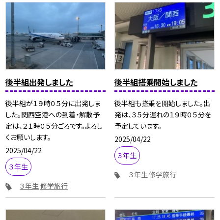
後半組出発しました
後半組搭乗開始しました
後半組が１９時０５分に出発しま
後半組も搭乗を開始しました。出
した。関西空港への到着・解散予
発は、３５分遅れの１９時０５分を
定は、２１時０５分ごろです。よろし
予定しています。
くお願いします。
2025/04/22
2025/04/22
３年生
３年生
３年生
修学旅行
３年生
修学旅行