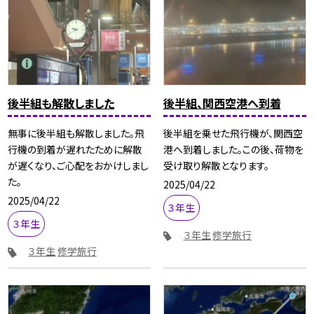
後半組も解散しました
後半組、関西空港へ到着
無事に後半組も解散しました。飛
後半組を乗せた飛行機が、関西空
行機の到着が遅れたために解散
港へ到着しました。この後、荷物を
が遅くなり、ご心配をおかけしまし
受け取り解散となります。
た。
2025/04/22
2025/04/22
３年生
３年生
３年生
修学旅行
３年生
修学旅行