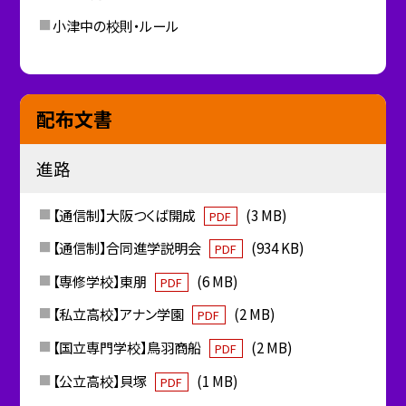
小津中の校則・ルール
配布文書
進路
【通信制】大阪つくば開成
(3 MB)
PDF
【通信制】合同進学説明会
(934 KB)
PDF
【専修学校】東朋
(6 MB)
PDF
【私立高校】アナン学園
(2 MB)
PDF
【国立専門学校】鳥羽商船
(2 MB)
PDF
【公立高校】貝塚
(1 MB)
PDF