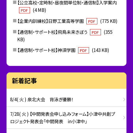
【公立高校・定時制・昼夜間単位制・通信制】入学案内
(4 MB)
PDF
【企業内訓練校】日野工業高等学園
(775 KB)
PDF
【通信制・サポート校】飛鳥未来きぼう
(355
PDF
KB)
【通信制・サポート校】神須学園
(143 KB)
PDF
新着記事
8/4( 火 ) 泉北大会 背泳ぎ優勝！
7/28( 火 ) 【中間発表会申し込みフォーム】小津中共創プ
ロジェクト発表会「中間発表 in小津中」