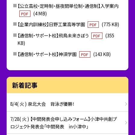
【公立高校・定時制・昼夜間単位制・通信制】入学案内
(4 MB)
PDF
【企業内訓練校】日野工業高等学園
(775 KB)
PDF
【通信制・サポート校】飛鳥未来きぼう
(355
PDF
KB)
【通信制・サポート校】神須学園
(143 KB)
PDF
新着記事
8/4( 火 ) 泉北大会 背泳ぎ優勝！
7/28( 火 ) 【中間発表会申し込みフォーム】小津中共創プ
ロジェクト発表会「中間発表 in小津中」