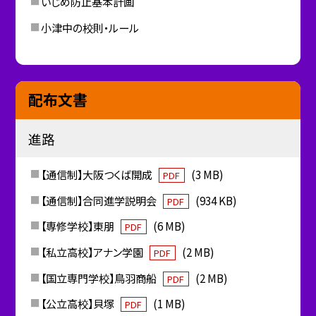
いじめ防止基本計画
小津中の校則・ルール
配布文書
進路
【通信制】大阪つくば開成
(3 MB)
PDF
【通信制】合同進学説明会
(934 KB)
PDF
【専修学校】東朋
(6 MB)
PDF
【私立高校】アナン学園
(2 MB)
PDF
【国立専門学校】鳥羽商船
(2 MB)
PDF
【公立高校】貝塚
(1 MB)
PDF