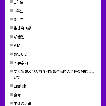
１年生
２年生
３年生
生徒会活動
部活動
PTA
お知らせ
入学案内
暴風警報及び大雨特別警報発令時の学校の対応につ
いて
English
食育
生徒の活躍