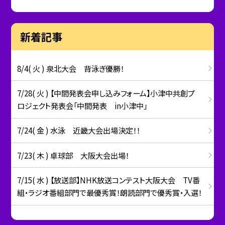
新着記事
8/4( 火 ) 泉北大会 背泳ぎ優勝！
7/28( 火 ) 【中間発表会申し込みフォーム】小津中共創プ
ロジェクト発表会「中間発表 in小津中」
7/24( 金 ) 水泳 近畿大会出場決定！！
7/23( 木 ) 卓球部 大阪大会出場！
7/15( 水 ) 【放送部】NHK放送コンテスト大阪大会 TV番
組・ラジオ番組部門で最優秀賞！朗読部門で優秀賞・入選！