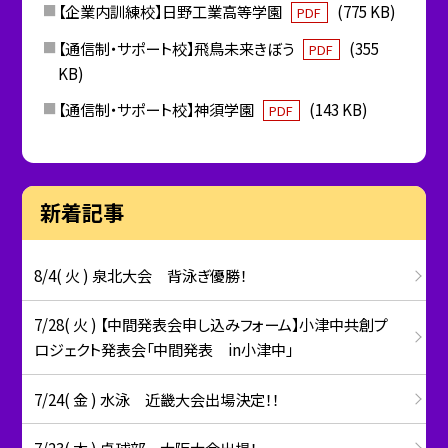
【企業内訓練校】日野工業高等学園
(775 KB)
PDF
【通信制・サポート校】飛鳥未来きぼう
(355
PDF
KB)
【通信制・サポート校】神須学園
(143 KB)
PDF
新着記事
8/4( 火 ) 泉北大会 背泳ぎ優勝！
7/28( 火 ) 【中間発表会申し込みフォーム】小津中共創プ
ロジェクト発表会「中間発表 in小津中」
7/24( 金 ) 水泳 近畿大会出場決定！！
7/23( 木 ) 卓球部 大阪大会出場！