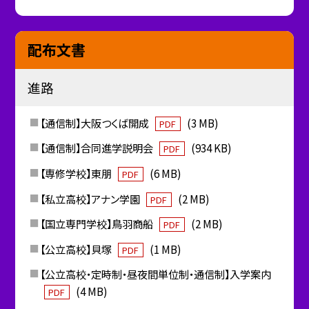
配布文書
進路
【通信制】大阪つくば開成
(3 MB)
PDF
【通信制】合同進学説明会
(934 KB)
PDF
【専修学校】東朋
(6 MB)
PDF
【私立高校】アナン学園
(2 MB)
PDF
【国立専門学校】鳥羽商船
(2 MB)
PDF
【公立高校】貝塚
(1 MB)
PDF
【公立高校・定時制・昼夜間単位制・通信制】入学案内
(4 MB)
PDF