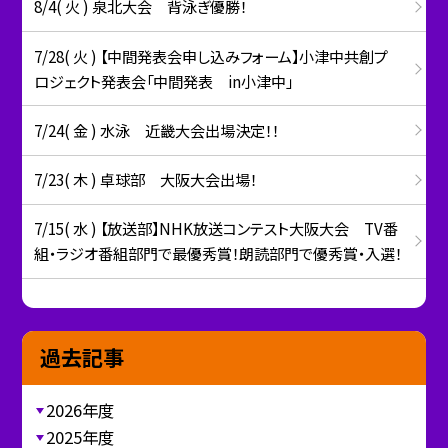
8/4( 火 ) 泉北大会 背泳ぎ優勝！
7/28( 火 ) 【中間発表会申し込みフォーム】小津中共創プ
ロジェクト発表会「中間発表 in小津中」
7/24( 金 ) 水泳 近畿大会出場決定！！
7/23( 木 ) 卓球部 大阪大会出場！
7/15( 水 ) 【放送部】NHK放送コンテスト大阪大会 TV番
組・ラジオ番組部門で最優秀賞！朗読部門で優秀賞・入選！
過去記事
2026年度
2025年度