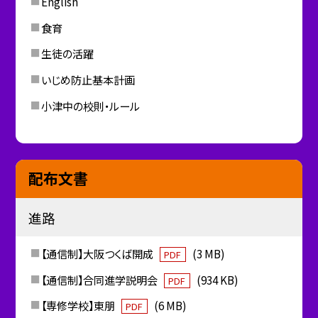
English
食育
生徒の活躍
いじめ防止基本計画
小津中の校則・ルール
配布文書
進路
【通信制】大阪つくば開成
(3 MB)
PDF
【通信制】合同進学説明会
(934 KB)
PDF
【専修学校】東朋
(6 MB)
PDF