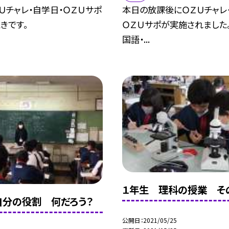
Ｕチャレ・自学日・ＯＺＵサポ
本日の放課後にＯＺＵチャレ
きです。
ＯＺＵサポが実施されました。
国語・...
１年生 理科の授業 そ
自分の役割 何だろう？
公開日
2021/05/25