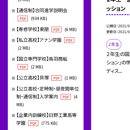
ッション
【通信制】合同進学説明会
(934 KB)
PDF
公開日
2021/0
【専修学校】東朋
(6 MB)
PDF
更新日
2021/0
【私立高校】アナン学園
PDF
２年生
(2 MB)
２年生の国
【国立専門学校】鳥羽商船
ション」の
(2 MB)
PDF
ディス...
【公立高校】貝塚
(1 MB)
PDF
【公立高校・定時制・昼夜間単位
制・通信制】入学案内
(4
PDF
MB)
【企業内訓練校】日野工業高等
学園
(775 KB)
PDF