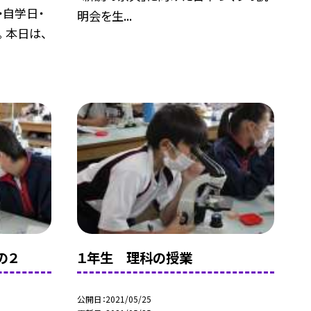
・自学日・
明会を生...
 本日は、
の２
１年生 理科の授業
公開日
2021/05/25