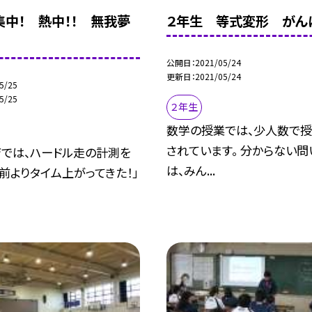
集中！ 熱中！！ 無我夢
２年生 等式変形 がんば
公開日
2021/05/24
更新日
2021/05/24
5/25
5/25
２年生
数学の授業では、少人数で
されています。 分からない問
では、ハードル走の計測を
は、みん...
「前よりタイム上がってきた！」