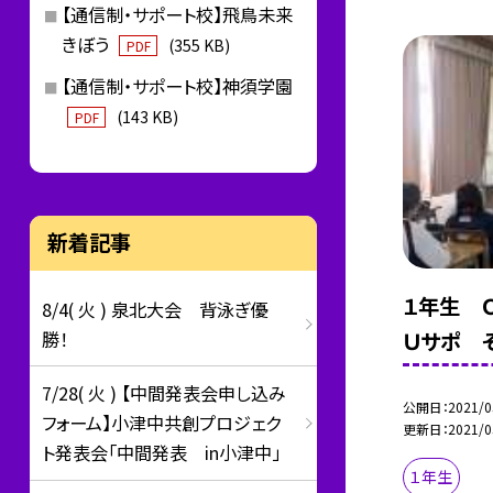
【通信制・サポート校】飛鳥未来
きぼう
(355 KB)
PDF
【通信制・サポート校】神須学園
(143 KB)
PDF
新着記事
１年生 Ｏ
8/4( 火 ) 泉北大会 背泳ぎ優
勝！
Ｕサポ 
7/28( 火 ) 【中間発表会申し込み
公開日
2021/0
フォーム】小津中共創プロジェク
更新日
2021/0
ト発表会「中間発表 in小津中」
１年生