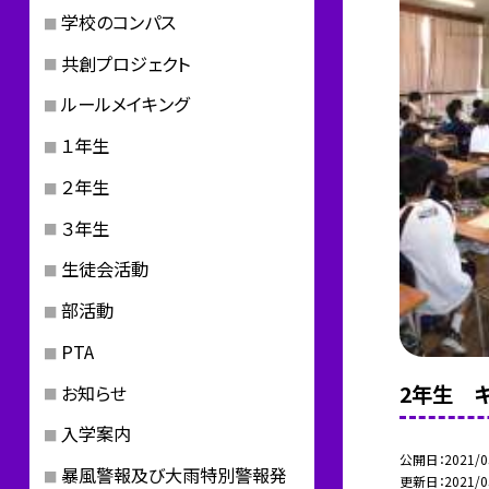
学校のコンパス
共創プロジェクト
ルールメイキング
１年生
２年生
３年生
生徒会活動
部活動
PTA
2年生 キ
お知らせ
入学案内
公開日
2021/0
暴風警報及び大雨特別警報発
更新日
2021/0