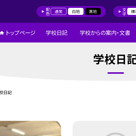
配色
文字
通常
白地
黒地
標
トップページ
学校日記
学校からの案内・文書
学校日
校日記