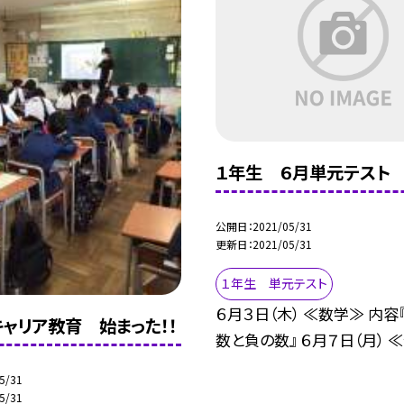
１年生 ６月単元テスト
公開日
2021/05/31
更新日
2021/05/31
１年生 単元テスト
６月３日（木） ≪数学≫ 内容
ャリア教育 始まった！！
数と負の数』 ６月７日（月） ≪体
5/31
5/31