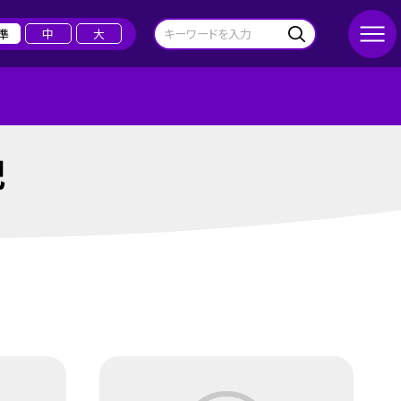
準
中
大
記