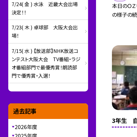
7/24( 金 ) 水泳 近畿大会出場
本日のＯＺ
決定！！
の様子の続
7/23( 木 ) 卓球部 大阪大会出
場！
7/15( 水 ) 【放送部】NHK放送コ
ンテスト大阪大会 TV番組・ラジ
オ番組部門で最優秀賞！朗読部
門で優秀賞・入選！
過去記事
3年生 
2026年度
2025年度