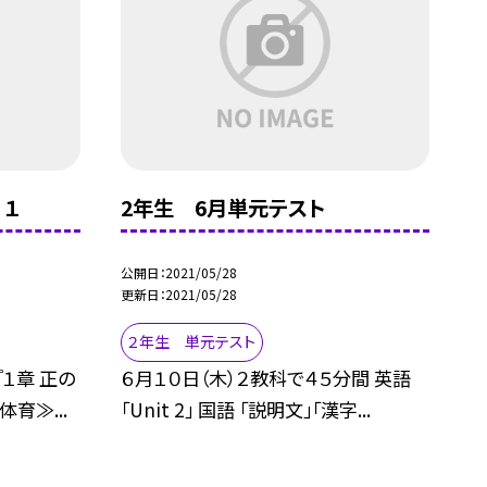
 １
2年生 6月単元テスト
公開日
2021/05/28
更新日
2021/05/28
２年生 単元テスト
『１章 正の
６月１０日（木）２教科で４５分間 英語
育≫...
「Unit 2」 国語 「説明文」「漢字...