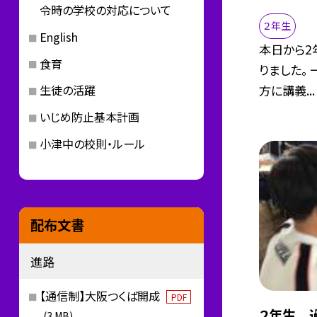
令時の学校の対応について
２年生
English
本日から2
食育
りました。
方に講義...
生徒の活躍
いじめ防止基本計画
小津中の校則・ルール
配布文書
進路
【通信制】大阪つくば開成
PDF
２年生 
(3 MB)