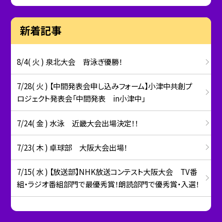
新着記事
8/4( 火 ) 泉北大会 背泳ぎ優勝！
7/28( 火 ) 【中間発表会申し込みフォーム】小津中共創プ
ロジェクト発表会「中間発表 in小津中」
7/24( 金 ) 水泳 近畿大会出場決定！！
7/23( 木 ) 卓球部 大阪大会出場！
7/15( 水 ) 【放送部】NHK放送コンテスト大阪大会 TV番
組・ラジオ番組部門で最優秀賞！朗読部門で優秀賞・入選！