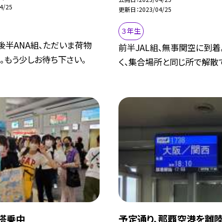
4/25
更新日
2023/04/25
３年生
後半ANA組、ただいま荷物
前半JAL組、無事関空に到着
。もう少しお待ち下さい。
く、集合場所と同じ所で解散
搭乗中
予定通り、那覇空港を離陸