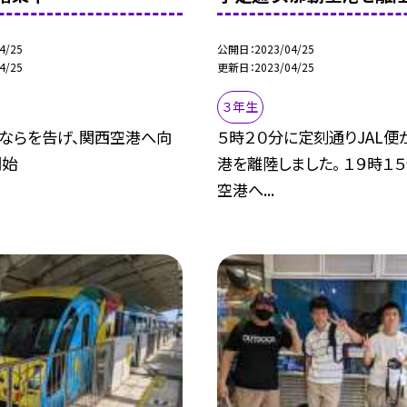
4/25
公開日
2023/04/25
4/25
更新日
2023/04/25
３年生
ならを告げ、関西空港へ向
５時２０分に定刻通りJAL便
開始
港を離陸しました。 １９時１
空港へ...