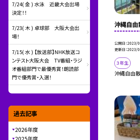
7/24( 金 ) 水泳 近畿大会出場
決定！！
沖縄自由
7/23( 木 ) 卓球部 大阪大会出
場！
公開日
2023/0
更新日
2023/0
7/15( 水 ) 【放送部】NHK放送コ
ンテスト大阪大会 TV番組・ラジ
３年生
オ番組部門で最優秀賞！朗読部
沖縄自由散
門で優秀賞・入選！
過去記事
2026年度
2025年度