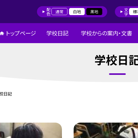
配色
文字
通常
白地
黒地
標
トップページ
学校日記
学校からの案内・文書
学校日
校日記