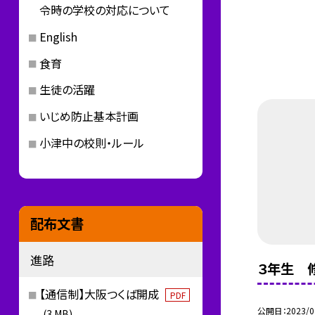
令時の学校の対応について
English
食育
生徒の活躍
いじめ防止基本計画
小津中の校則・ルール
配布文書
進路
３年生 
【通信制】大阪つくば開成
PDF
公開日
2023/0
(3 MB)