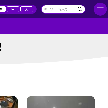
準
中
大
記