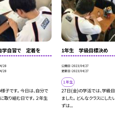
自学自習で 定着を
1年生 学級目標決め
4/28
公開日
2023/04/27
4/28
更新日
2023/04/27
１年生
の様子です。 今日は、自分で
27日(金)の学活では、学級
に取り組む日です。 ２年生
ました。 どんなクラスにした
ずは...