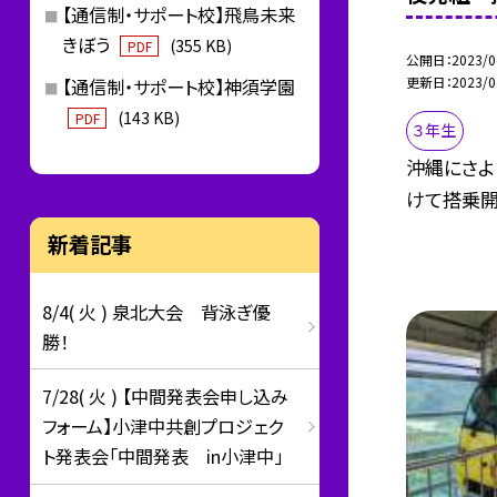
【通信制・サポート校】飛鳥未来
きぼう
(355 KB)
PDF
公開日
2023/0
更新日
2023/0
【通信制・サポート校】神須学園
(143 KB)
PDF
３年生
沖縄にさよ
けて搭乗
新着記事
8/4( 火 ) 泉北大会 背泳ぎ優
勝！
7/28( 火 ) 【中間発表会申し込み
フォーム】小津中共創プロジェク
ト発表会「中間発表 in小津中」