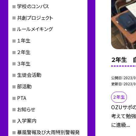
学校のコンパス
共創プロジェクト
ルールメイキング
１年生
２年生
２年生 
３年生
生徒会活動
公開日
2023/0
更新日
2023/0
部活動
２年生
PTA
OZUサポ
お知らせ
考えて勉強
入学案内
に進級...
暴風警報及び大雨特別警報発