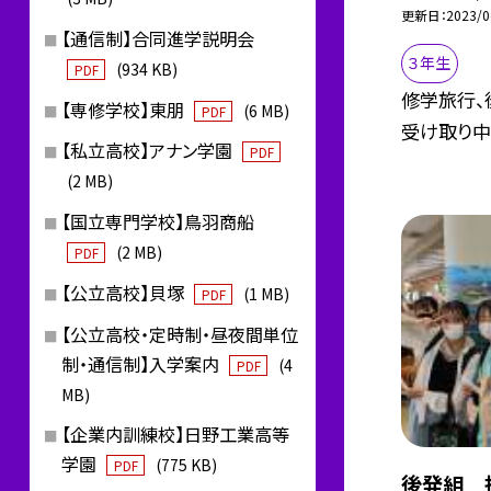
更新日
2023/0
【通信制】合同進学説明会
３年生
(934 KB)
PDF
修学旅行、
【専修学校】東朋
(6 MB)
PDF
受け取り中
【私立高校】アナン学園
PDF
(2 MB)
【国立専門学校】鳥羽商船
(2 MB)
PDF
【公立高校】貝塚
(1 MB)
PDF
【公立高校・定時制・昼夜間単位
制・通信制】入学案内
(4
PDF
MB)
【企業内訓練校】日野工業高等
学園
(775 KB)
PDF
後発組 