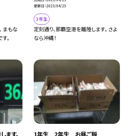
更新日
2023/04/25
３年生
。 まもな
定刻通り、那覇空港を離陸します。 さよ
です。
なら沖縄！
します。
1年生 2年生 お昼ご飯