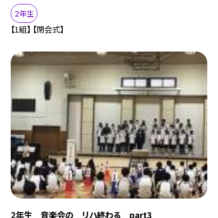
２年生
【1組】 【閉会式】
2年生 音楽会の リハ終わる part3