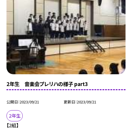
2年生 音楽会プレリハの様子 part3
公開日
2023/09/21
更新日
2023/09/21
２年生
【2組】