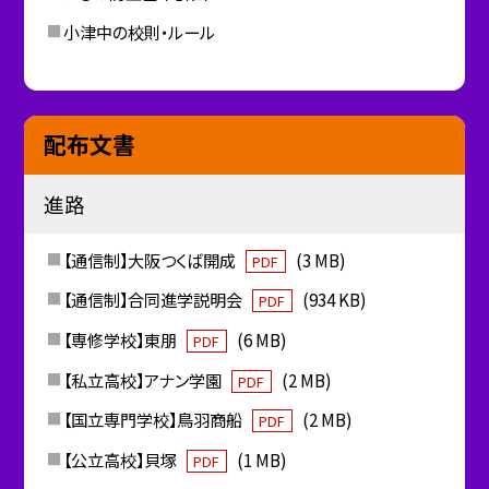
小津中の校則・ルール
配布文書
進路
【通信制】大阪つくば開成
(3 MB)
PDF
【通信制】合同進学説明会
(934 KB)
PDF
【専修学校】東朋
(6 MB)
PDF
【私立高校】アナン学園
(2 MB)
PDF
【国立専門学校】鳥羽商船
(2 MB)
PDF
【公立高校】貝塚
(1 MB)
PDF