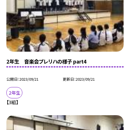
2年生 音楽会プレリハの様子 part4
公開日
2023/09/21
更新日
2023/09/21
２年生
【3組】