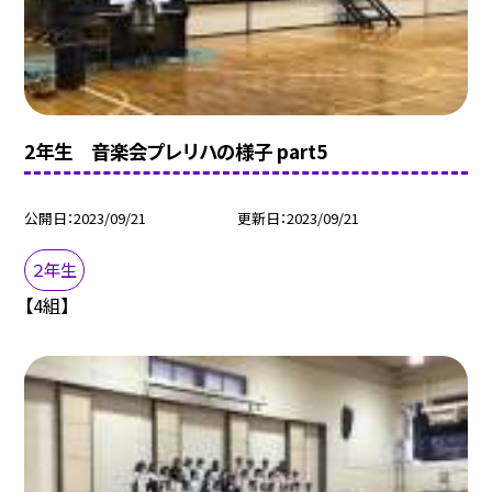
2年生 音楽会プレリハの様子 part5
公開日
2023/09/21
更新日
2023/09/21
２年生
【4組】