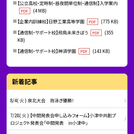
【公立高校・定時制・昼夜間単位制・通信制】入学案内
(4 MB)
PDF
【企業内訓練校】日野工業高等学園
(775 KB)
PDF
【通信制・サポート校】飛鳥未来きぼう
(355
PDF
KB)
【通信制・サポート校】神須学園
(143 KB)
PDF
新着記事
8/4( 火 ) 泉北大会 背泳ぎ優勝！
7/28( 火 ) 【中間発表会申し込みフォーム】小津中共創プ
ロジェクト発表会「中間発表 in小津中」