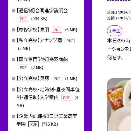
【通信制】合同進学説明会
公開日
2024/0
更新日
2024/0
(934 KB)
PDF
【専修学校】東朋
(6 MB)
PDF
１年生
本日の５時
【私立高校】アナン学園
PDF
ーションを
(2 MB)
何をす...
【国立専門学校】鳥羽商船
(2 MB)
PDF
【公立高校】貝塚
(1 MB)
PDF
【公立高校・定時制・昼夜間単位
制・通信制】入学案内
(4
PDF
MB)
【企業内訓練校】日野工業高等
学園
(775 KB)
PDF