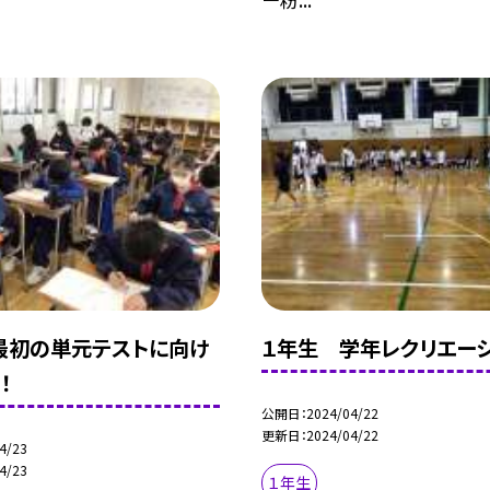
最初の単元テストに向け
１年生 学年レクリエー
！
公開日
2024/04/22
更新日
2024/04/22
4/23
4/23
１年生