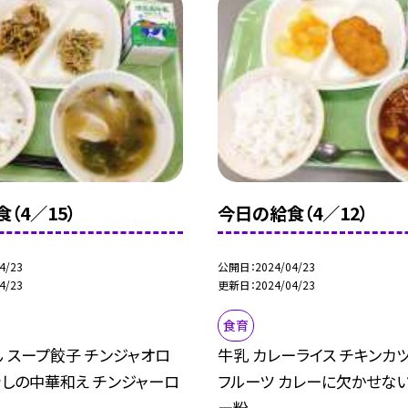
（4／15）
今日の給食（4／12）
4/23
公開日
2024/04/23
4/23
更新日
2024/04/23
食育
ん スープ餃子 チンジャオロ
牛乳 カレーライス チキンカツ
やしの中華和え チンジャーロ
フルーツ カレーに欠かせな
ー粉...