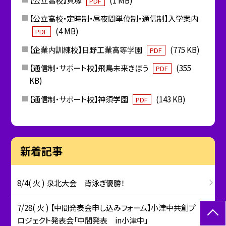
PDF
【公立高校・定時制・昼夜間単位制・通信制】入学案内
(4 MB)
PDF
【企業内訓練校】日野工業高等学園
(775 KB)
PDF
【通信制・サポート校】飛鳥未来きぼう
(355
PDF
KB)
【通信制・サポート校】神須学園
(143 KB)
PDF
新着記事
8/4( 火 ) 泉北大会 背泳ぎ優勝！
7/28( 火 ) 【中間発表会申し込みフォーム】小津中共創プ
ロジェクト発表会「中間発表 in小津中」