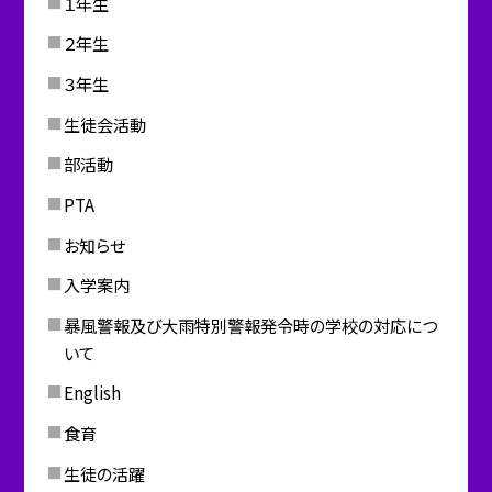
１年生
２年生
３年生
生徒会活動
部活動
PTA
お知らせ
入学案内
暴風警報及び大雨特別警報発令時の学校の対応につ
いて
English
食育
生徒の活躍