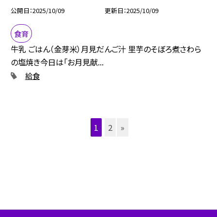
公開日
2025/10/09
更新日
2025/10/09
食育
牛乳 ごはん（金芽米）月見だんご汁 里芋のそぼろ煮さわら
の塩焼き今日は「お月見献...
給食
1
2
»