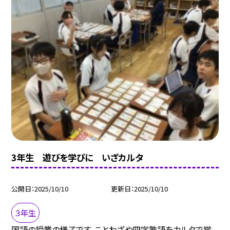
3年生 遊びを学びに いざカルタ
公開日
2025/10/10
更新日
2025/10/10
３年生
国語の授業の様子です。ことわざや四字熟語をカルタで覚