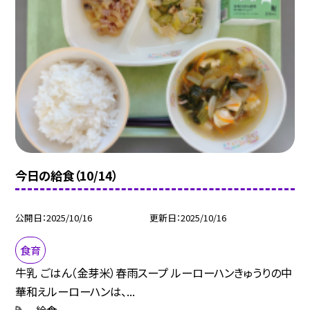
今日の給食（10/14）
公開日
2025/10/16
更新日
2025/10/16
食育
牛乳 ごはん（金芽米）春雨スープ ルーローハンきゅうりの中
華和えルーローハンは、...