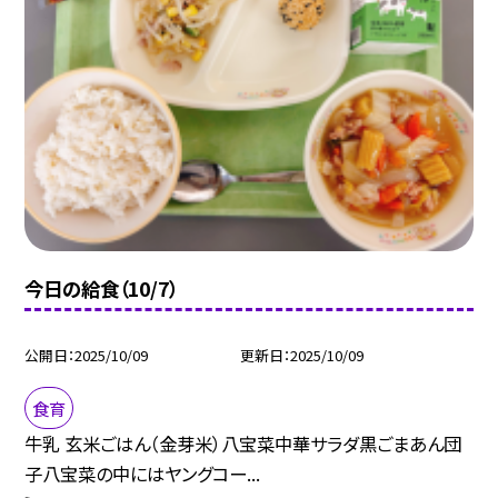
今日の給食（10/7）
公開日
2025/10/09
更新日
2025/10/09
食育
牛乳 玄米ごはん（金芽米）八宝菜中華サラダ黒ごまあん団
子八宝菜の中にはヤングコー...