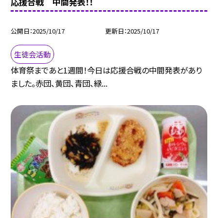
応援合戦 中間発表！！
公開日
2025/10/17
更新日
2025/10/17
生徒会活動
体育祭まであと1週間！今日は応援合戦の中間発表があり
ました。赤団、黄団、青団、緑...