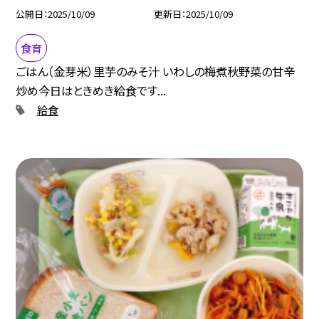
公開日
2025/10/09
更新日
2025/10/09
食育
ごはん（金芽米）里芋のみそ汁 いわしの梅煮秋野菜の甘辛
炒め今日はときめき給食です...
給食