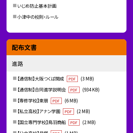
いじめ防止基本計画
小津中の校則・ルール
配布文書
進路
【通信制】大阪つくば開成
(3 MB)
PDF
【通信制】合同進学説明会
(934 KB)
PDF
【専修学校】東朋
(6 MB)
PDF
【私立高校】アナン学園
(2 MB)
PDF
【国立専門学校】鳥羽商船
(2 MB)
PDF
【公立高校】貝塚
(1 MB)