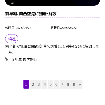
前半組、関西空港に到着・解散
公開日
2025/04/22
更新日
2025/04/22
３年生
前半組が無事に関西空港へ到着し、１９時４５分に解散しま
した。
３年生
修学旅行
1
2
3
4
5
6
7
8
9
»