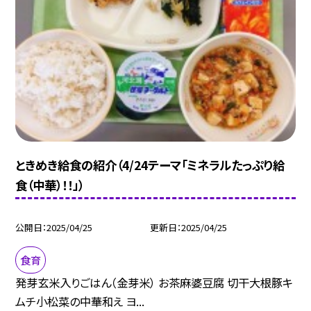
ときめき給食の紹介（4/24テーマ「ミネラルたっぷり給
食（中華）！！」）
公開日
2025/04/25
更新日
2025/04/25
食育
発芽玄米入りごはん（金芽米） お茶麻婆豆腐 切干大根豚キ
ムチ小松菜の中華和え ヨ...