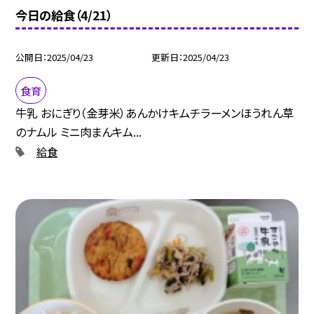
今日の給食（4/21）
公開日
2025/04/23
更新日
2025/04/23
食育
牛乳 おにぎり（金芽米）あんかけキムチラーメンほうれん草
のナムル ミニ肉まんキム...
給食