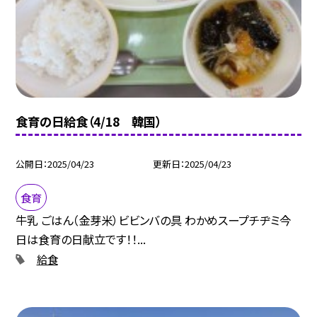
食育の日給食（4/18 韓国）
公開日
2025/04/23
更新日
2025/04/23
食育
牛乳 ごはん（金芽米）ビビンバの具 わかめスープチヂミ今
日は食育の日献立です！！...
給食