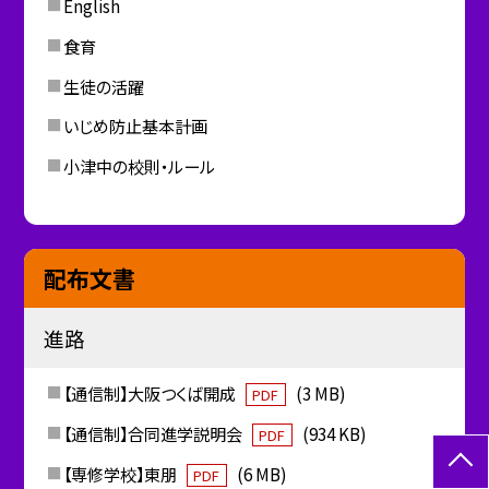
English
食育
生徒の活躍
いじめ防止基本計画
小津中の校則・ルール
配布文書
進路
【通信制】大阪つくば開成
(3 MB)
PDF
【通信制】合同進学説明会
(934 KB)
PDF
【専修学校】東朋
(6 MB)
PDF