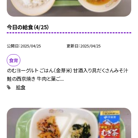
今日の給食（4/25）
公開日
2025/04/25
更新日
2025/04/25
食育
のむヨーグルト ごはん（金芽米）甘酒入り具だくさんみそ汁
鮭の西京焼き 牛肉と葉ご...
給食