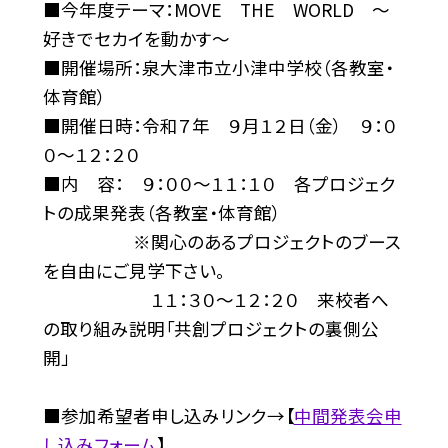
■今年度テーマ：MOVE THE WORLD ～
好きでセカイを動かす～
■開催場所：泉大津市立小津中学校（各教室・
体育館）
■開催日時：令和７年 ９月１２日（金） ９：０
０〜１２：２０
■内 容： ９：００〜１１：１０ 各プロジェク
トの成果発表（各教室・体育館）
※関心のあるプロジェクトのブース
を自由にご見学下さい。
１１：３０〜１２：２０ 来校者へ
の取り組み説明「共創プロジェクトの裏側公
開」
■参加希望者申し込みリンク→【
中間発表会申
し込みフォーム
】