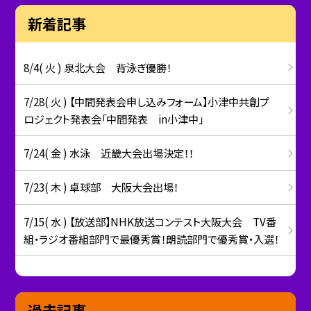
新着記事
8/4( 火 ) 泉北大会 背泳ぎ優勝！
7/28( 火 ) 【中間発表会申し込みフォーム】小津中共創プ
ロジェクト発表会「中間発表 in小津中」
7/24( 金 ) 水泳 近畿大会出場決定！！
7/23( 木 ) 卓球部 大阪大会出場！
7/15( 水 ) 【放送部】NHK放送コンテスト大阪大会 TV番
組・ラジオ番組部門で最優秀賞！朗読部門で優秀賞・入選！
過去記事