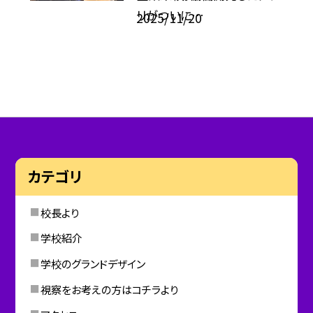
リがついに⋯
2025/11/20
カテゴリ
校長より
学校紹介
学校のグランドデザイン
視察をお考えの方はコチラより