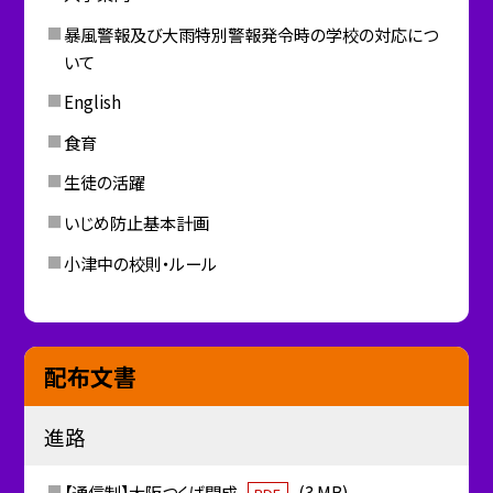
暴風警報及び大雨特別警報発令時の学校の対応につ
いて
English
食育
生徒の活躍
いじめ防止基本計画
小津中の校則・ルール
配布文書
進路
【通信制】大阪つくば開成
(3 MB)