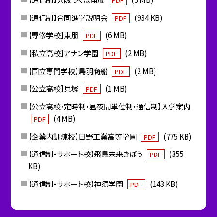
PDF
【通信制】合同進学説明会
(934 KB)
PDF
【専修学校】東朋
(6 MB)
PDF
【私立高校】アナン学園
(2 MB)
PDF
【国立専門学校】鳥羽商船
(2 MB)
PDF
【公立高校】貝塚
(1 MB)
PDF
【公立高校・定時制・昼夜間単位制・通信制】入学案内
(4 MB)
PDF
【企業内訓練校】日野工業高等学園
(775 KB)
PDF
【通信制・サポート校】飛鳥未来きぼう
(355
PDF
KB)
【通信制・サポート校】神須学園
(143 KB)
PDF