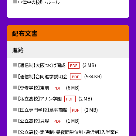
小津中の校則・ルール
配布文書
進路
【通信制】大阪つくば開成
(3 MB)
PDF
【通信制】合同進学説明会
(934 KB)
PDF
【専修学校】東朋
(6 MB)
PDF
【私立高校】アナン学園
(2 MB)
PDF
【国立専門学校】鳥羽商船
(2 MB)
PDF
【公立高校】貝塚
(1 MB)
PDF
【公立高校・定時制・昼夜間単位制・通信制】入学案内