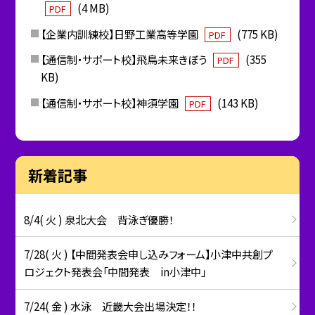
(4 MB)
PDF
【企業内訓練校】日野工業高等学園
(775 KB)
PDF
【通信制・サポート校】飛鳥未来きぼう
(355
PDF
KB)
【通信制・サポート校】神須学園
(143 KB)
PDF
新着記事
8/4( 火 ) 泉北大会 背泳ぎ優勝！
7/28( 火 ) 【中間発表会申し込みフォーム】小津中共創プ
ロジェクト発表会「中間発表 in小津中」
7/24( 金 ) 水泳 近畿大会出場決定！！