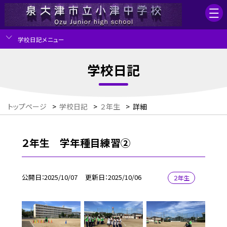
学校日記メニュー
学校日記
トップページ
>
学校日記
>
２年生
>
詳細
２年生 学年種目練習②
公開日
2025/10/07
更新日
2025/10/06
２年生