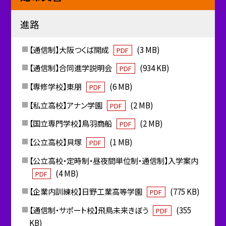
進路
【通信制】大阪つくば開成
(3 MB)
PDF
【通信制】合同進学説明会
(934 KB)
PDF
【専修学校】東朋
(6 MB)
PDF
【私立高校】アナン学園
(2 MB)
PDF
【国立専門学校】鳥羽商船
(2 MB)
PDF
【公立高校】貝塚
(1 MB)
PDF
【公立高校・定時制・昼夜間単位制・通信制】入学案内
(4 MB)
PDF
【企業内訓練校】日野工業高等学園
(775 KB)
PDF
【通信制・サポート校】飛鳥未来きぼう
(355
PDF
KB)