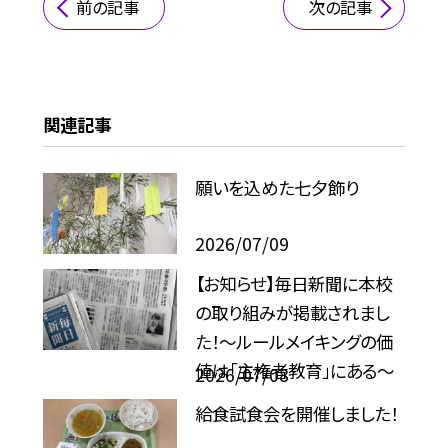
前の記事
次の記事
関連記事
願いを込めた七夕飾り
2026/07/09
【お知らせ】毎日新聞に本校
の取り組みが掲載されまし
た！〜ルールメイキングの価
値は「主権者教育」にある〜
2026/07/08
給食試食会を開催しました！