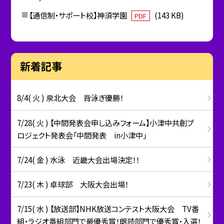
【通信制・サポート校】神須学園
(143 KB)
PDF
新着記事
8/4( 火 ) 泉北大会 背泳ぎ優勝！
7/28( 火 ) 【中間発表会申し込みフォーム】小津中共創プ
ロジェクト発表会「中間発表 in小津中」
7/24( 金 ) 水泳 近畿大会出場決定！！
7/23( 木 ) 卓球部 大阪大会出場！
7/15( 水 ) 【放送部】NHK放送コンテスト大阪大会 TV番
組・ラジオ番組部門で最優秀賞！朗読部門で優秀賞・入選！