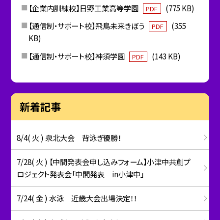
【企業内訓練校】日野工業高等学園
(775 KB)
PDF
【通信制・サポート校】飛鳥未来きぼう
(355
PDF
KB)
【通信制・サポート校】神須学園
(143 KB)
PDF
新着記事
8/4( 火 ) 泉北大会 背泳ぎ優勝！
7/28( 火 ) 【中間発表会申し込みフォーム】小津中共創プ
ロジェクト発表会「中間発表 in小津中」
7/24( 金 ) 水泳 近畿大会出場決定！！