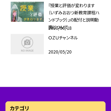
『授業と評価が変わります
（いずみおおつ新教育課程ハ
ンドブック）』の配付と説明動
画について
2020/06/18
ＯＺＵチャンネル
2020/05/20
カテゴリ