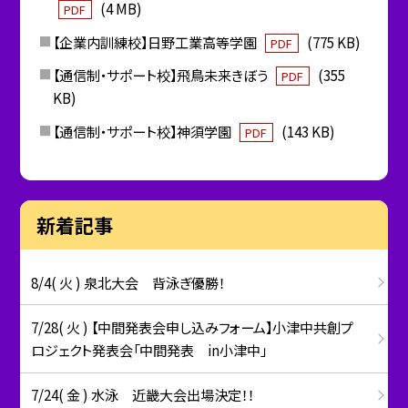
(4 MB)
PDF
【企業内訓練校】日野工業高等学園
(775 KB)
PDF
【通信制・サポート校】飛鳥未来きぼう
(355
PDF
KB)
【通信制・サポート校】神須学園
(143 KB)
PDF
新着記事
8/4( 火 ) 泉北大会 背泳ぎ優勝！
7/28( 火 ) 【中間発表会申し込みフォーム】小津中共創プ
ロジェクト発表会「中間発表 in小津中」
7/24( 金 ) 水泳 近畿大会出場決定！！