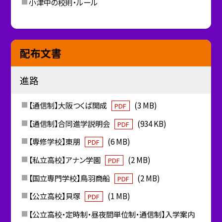
小津中の校則・ルール
配布文書
進路
【通信制】大阪つくば開成
(3 MB)
PDF
【通信制】合同進学説明会
(934 KB)
PDF
【専修学校】東朋
(6 MB)
PDF
【私立高校】アナン学園
(2 MB)
PDF
【国立専門学校】鳥羽商船
(2 MB)
PDF
【公立高校】貝塚
(1 MB)
PDF
【公立高校・定時制・昼夜間単位制・通信制】入学案内