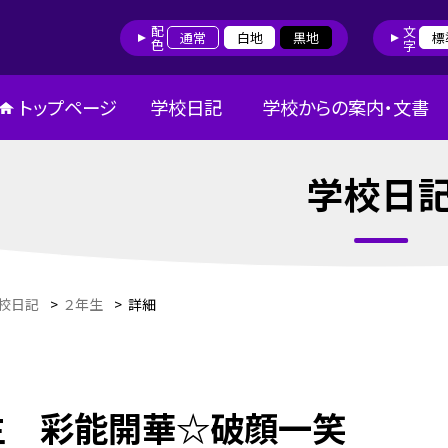
配色
文字
通常
白地
黒地
標
トップページ
学校日記
学校からの案内・文書
学校日
校日記
>
２年生
>
詳細
生 彩能開華☆破顔一笑