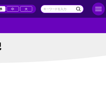
準
中
大
記