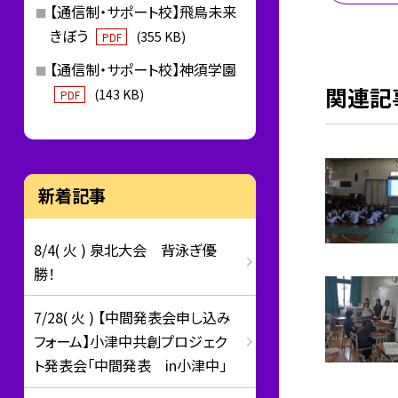
【通信制・サポート校】飛鳥未来
きぼう
(355 KB)
PDF
【通信制・サポート校】神須学園
関連記
(143 KB)
PDF
新着記事
8/4( 火 ) 泉北大会 背泳ぎ優
勝！
7/28( 火 ) 【中間発表会申し込み
フォーム】小津中共創プロジェク
ト発表会「中間発表 in小津中」