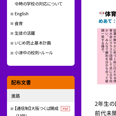
令時の学校の対応について
English
食育
生徒の活躍
いじめ防止基本計画
小津中の校則・ルール
配布文書
進路
2年生の
【通信制】大阪つくば開成
PDF
前代未聞
(3 MB)