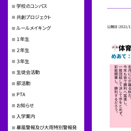
学校のコンパス
共創プロジェクト
公開日
2021/1
ルールメイキング
１年生
２年生
３年生
生徒会活動
部活動
PTA
お知らせ
入学案内
暴風警報及び大雨特別警報発