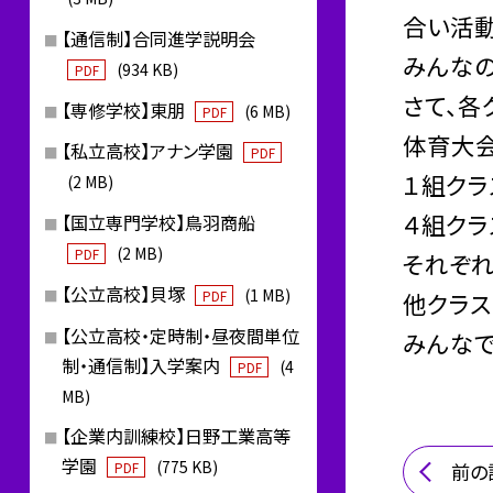
合い活動
【通信制】合同進学説明会
みんなの
(934 KB)
PDF
さて、各
【専修学校】東朋
(6 MB)
PDF
体育大
【私立高校】アナン学園
PDF
１組クラ
(2 MB)
４組クラ
【国立専門学校】鳥羽商船
(2 MB)
PDF
それぞ
【公立高校】貝塚
(1 MB)
他クラス
PDF
【公立高校・定時制・昼夜間単位
みんなで
制・通信制】入学案内
(4
PDF
MB)
【企業内訓練校】日野工業高等
学園
(775 KB)
PDF
前の