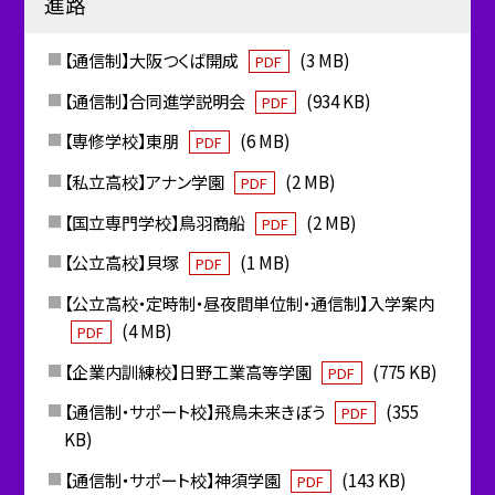
進路
【通信制】大阪つくば開成
(3 MB)
PDF
【通信制】合同進学説明会
(934 KB)
PDF
【専修学校】東朋
(6 MB)
PDF
【私立高校】アナン学園
(2 MB)
PDF
【国立専門学校】鳥羽商船
(2 MB)
PDF
【公立高校】貝塚
(1 MB)
PDF
【公立高校・定時制・昼夜間単位制・通信制】入学案内
(4 MB)
PDF
【企業内訓練校】日野工業高等学園
(775 KB)
PDF
【通信制・サポート校】飛鳥未来きぼう
(355
PDF
KB)
【通信制・サポート校】神須学園
(143 KB)
PDF