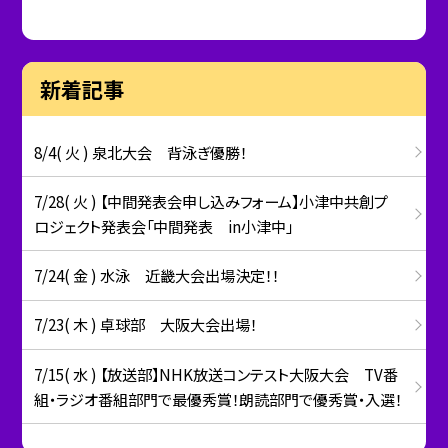
新着記事
8/4( 火 ) 泉北大会 背泳ぎ優勝！
7/28( 火 ) 【中間発表会申し込みフォーム】小津中共創プ
ロジェクト発表会「中間発表 in小津中」
7/24( 金 ) 水泳 近畿大会出場決定！！
7/23( 木 ) 卓球部 大阪大会出場！
7/15( 水 ) 【放送部】NHK放送コンテスト大阪大会 TV番
組・ラジオ番組部門で最優秀賞！朗読部門で優秀賞・入選！