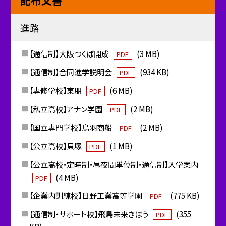
配布文書
進路
【通信制】大阪つくば開成
(3 MB)
PDF
【通信制】合同進学説明会
(934 KB)
PDF
【専修学校】東朋
(6 MB)
PDF
【私立高校】アナン学園
(2 MB)
PDF
【国立専門学校】鳥羽商船
(2 MB)
PDF
【公立高校】貝塚
(1 MB)
PDF
【公立高校・定時制・昼夜間単位制・通信制】入学案内
(4 MB)
PDF
【企業内訓練校】日野工業高等学園
(775 KB)
PDF
【通信制・サポート校】飛鳥未来きぼう
(355
PDF