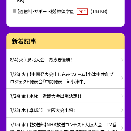
KB)
【通信制・サポート校】神須学園
(143 KB)
PDF
新着記事
8/4( 火 ) 泉北大会 背泳ぎ優勝！
7/28( 火 ) 【中間発表会申し込みフォーム】小津中共創プ
ロジェクト発表会「中間発表 in小津中」
7/24( 金 ) 水泳 近畿大会出場決定！！
7/23( 木 ) 卓球部 大阪大会出場！
7/15( 水 ) 【放送部】NHK放送コンテスト大阪大会 TV番