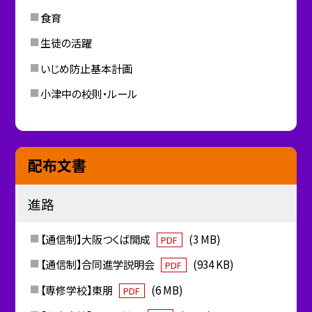
食育
生徒の活躍
いじめ防止基本計画
小津中の校則・ルール
配布文書
進路
【通信制】大阪つくば開成
(3 MB)
PDF
【通信制】合同進学説明会
(934 KB)
PDF
【専修学校】東朋
(6 MB)
PDF