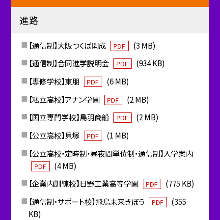
進路
【通信制】大阪つくば開成
(3 MB)
PDF
【通信制】合同進学説明会
(934 KB)
PDF
【専修学校】東朋
(6 MB)
PDF
【私立高校】アナン学園
(2 MB)
PDF
【国立専門学校】鳥羽商船
(2 MB)
PDF
【公立高校】貝塚
(1 MB)
PDF
【公立高校・定時制・昼夜間単位制・通信制】入学案内
(4 MB)
PDF
【企業内訓練校】日野工業高等学園
(775 KB)
PDF
【通信制・サポート校】飛鳥未来きぼう
(355
PDF
KB)