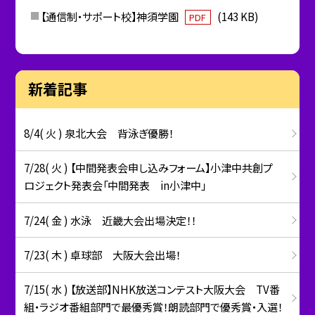
【通信制・サポート校】神須学園
(143 KB)
PDF
新着記事
8/4( 火 ) 泉北大会 背泳ぎ優勝！
7/28( 火 ) 【中間発表会申し込みフォーム】小津中共創プ
ロジェクト発表会「中間発表 in小津中」
7/24( 金 ) 水泳 近畿大会出場決定！！
7/23( 木 ) 卓球部 大阪大会出場！
7/15( 水 ) 【放送部】NHK放送コンテスト大阪大会 TV番
組・ラジオ番組部門で最優秀賞！朗読部門で優秀賞・入選！