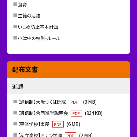
食育
生徒の活躍
いじめ防止基本計画
小津中の校則・ルール
配布文書
進路
【通信制】大阪つくば開成
(3 MB)
PDF
【通信制】合同進学説明会
(934 KB)
PDF
【専修学校】東朋
(6 MB)
PDF
【私立高校】アナン学園
(2 MB)
PDF