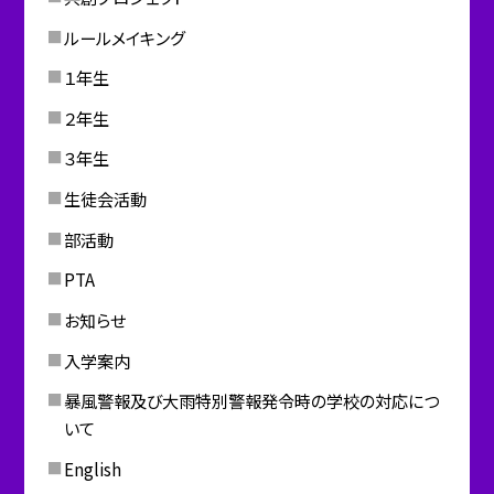
ルールメイキング
１年生
２年生
３年生
生徒会活動
部活動
PTA
お知らせ
入学案内
暴風警報及び大雨特別警報発令時の学校の対応につ
いて
English