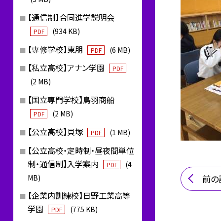
【通信制】合同進学説明会
(934 KB)
PDF
【専修学校】東朋
(6 MB)
PDF
【私立高校】アナン学園
PDF
(2 MB)
【国立専門学校】鳥羽商船
(2 MB)
PDF
【公立高校】貝塚
(1 MB)
PDF
【公立高校・定時制・昼夜間単位
制・通信制】入学案内
(4
PDF
MB)
前の
【企業内訓練校】日野工業高等
学園
(775 KB)
PDF