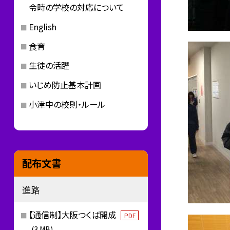
令時の学校の対応について
English
食育
生徒の活躍
いじめ防止基本計画
小津中の校則・ルール
配布文書
進路
【通信制】大阪つくば開成
PDF
(3 MB)