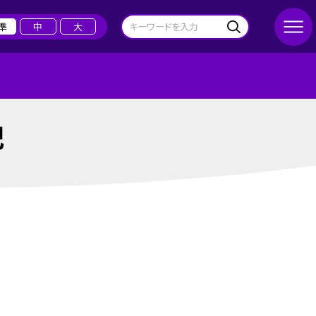
準
中
大
記