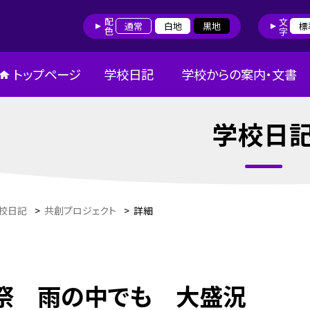
配色
文字
通常
白地
黒地
標
トップページ
学校日記
学校からの案内・文書
学校日
校日記
>
共創プロジェクト
>
詳細
祭 雨の中でも 大盛況