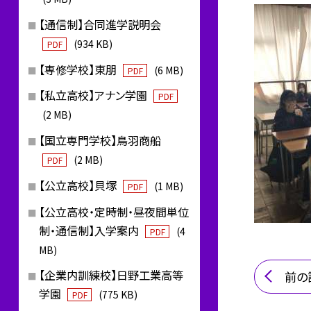
【通信制】合同進学説明会
(934 KB)
PDF
【専修学校】東朋
(6 MB)
PDF
【私立高校】アナン学園
PDF
(2 MB)
【国立専門学校】鳥羽商船
(2 MB)
PDF
【公立高校】貝塚
(1 MB)
PDF
【公立高校・定時制・昼夜間単位
制・通信制】入学案内
(4
PDF
MB)
【企業内訓練校】日野工業高等
前の
学園
(775 KB)
PDF