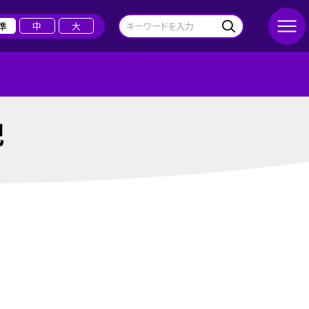
準
中
大
記