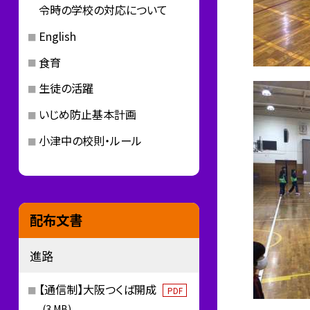
令時の学校の対応について
English
食育
生徒の活躍
いじめ防止基本計画
小津中の校則・ルール
配布文書
進路
【通信制】大阪つくば開成
PDF
(3 MB)