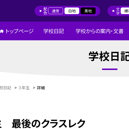
配色
文字
通常
白地
黒地
標
トップページ
学校日記
学校からの案内・文書
学校日
校日記
>
３年生
>
詳細
生 最後のクラスレク