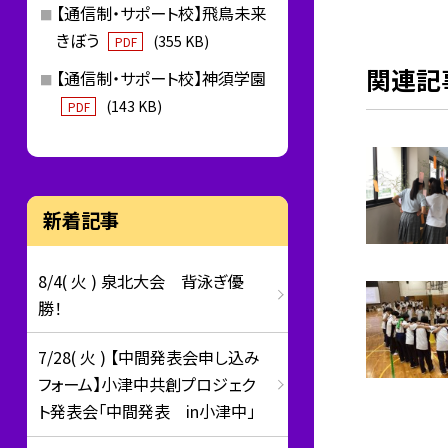
【通信制・サポート校】飛鳥未来
きぼう
(355 KB)
PDF
関連記
【通信制・サポート校】神須学園
(143 KB)
PDF
新着記事
8/4( 火 ) 泉北大会 背泳ぎ優
勝！
7/28( 火 ) 【中間発表会申し込み
フォーム】小津中共創プロジェク
ト発表会「中間発表 in小津中」