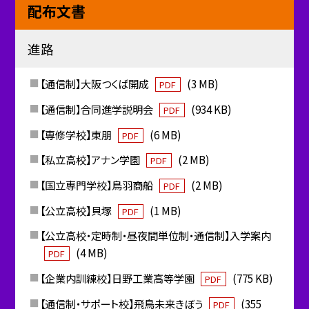
配布文書
進路
【通信制】大阪つくば開成
(3 MB)
PDF
【通信制】合同進学説明会
(934 KB)
PDF
【専修学校】東朋
(6 MB)
PDF
【私立高校】アナン学園
(2 MB)
PDF
【国立専門学校】鳥羽商船
(2 MB)
PDF
【公立高校】貝塚
(1 MB)
PDF
【公立高校・定時制・昼夜間単位制・通信制】入学案内
(4 MB)
PDF
【企業内訓練校】日野工業高等学園
(775 KB)
PDF
【通信制・サポート校】飛鳥未来きぼう
(355
PDF