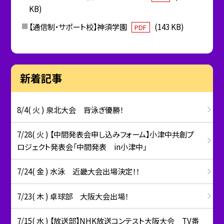
KB)
【通信制・サポート校】神須学園
(143 KB)
PDF
新着記事
8/4( 火 ) 泉北大会 背泳ぎ優勝！
7/28( 火 ) 【中間発表会申し込みフォーム】小津中共創プ
ロジェクト発表会「中間発表 in小津中」
7/24( 金 ) 水泳 近畿大会出場決定！！
7/23( 木 ) 卓球部 大阪大会出場！
7/15( 水 ) 【放送部】NHK放送コンテスト大阪大会 TV番