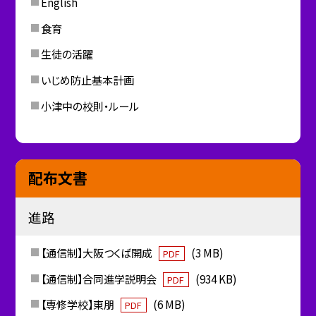
English
食育
生徒の活躍
いじめ防止基本計画
小津中の校則・ルール
配布文書
進路
【通信制】大阪つくば開成
(3 MB)
PDF
【通信制】合同進学説明会
(934 KB)
PDF
【専修学校】東朋
(6 MB)
PDF