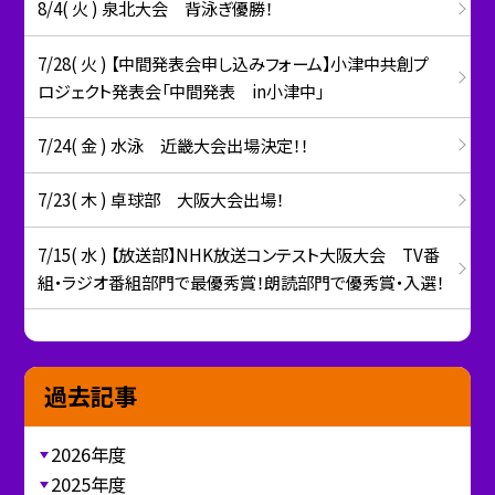
8/4( 火 ) 泉北大会 背泳ぎ優勝！
7/28( 火 ) 【中間発表会申し込みフォーム】小津中共創プ
ロジェクト発表会「中間発表 in小津中」
7/24( 金 ) 水泳 近畿大会出場決定！！
7/23( 木 ) 卓球部 大阪大会出場！
7/15( 水 ) 【放送部】NHK放送コンテスト大阪大会 TV番
組・ラジオ番組部門で最優秀賞！朗読部門で優秀賞・入選！
過去記事
2026年度
2025年度