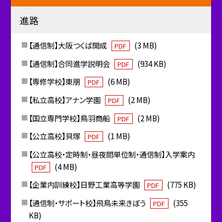
進路
【通信制】大阪つくば開成
(3 MB)
PDF
【通信制】合同進学説明会
(934 KB)
PDF
【専修学校】東朋
(6 MB)
PDF
【私立高校】アナン学園
(2 MB)
PDF
【国立専門学校】鳥羽商船
(2 MB)
PDF
【公立高校】貝塚
(1 MB)
PDF
【公立高校・定時制・昼夜間単位制・通信制】入学案内
(4 MB)
PDF
【企業内訓練校】日野工業高等学園
(775 KB)
PDF
【通信制・サポート校】飛鳥未来きぼう
(355
PDF
KB)