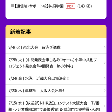
【通信制・サポート校】神須学園
(143 KB)
PDF
新着記事
8/4( 火 ) 泉北大会 背泳ぎ優勝！
7/28( 火 ) 【中間発表会申し込みフォーム】小津中共創プ
ロジェクト発表会「中間発表 in小津中」
7/24( 金 ) 水泳 近畿大会出場決定！！
7/23( 木 ) 卓球部 大阪大会出場！
7/15( 水 ) 【放送部】NHK放送コンテスト大阪大会 TV番
組・ラジオ番組部門で最優秀賞！朗読部門で優秀賞・入選！