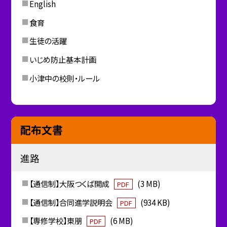
English
食育
生徒の活躍
いじめ防止基本計画
小津中の校則・ルール
配布文書
進路
【通信制】大阪つくば開成
(3 MB)
PDF
【通信制】合同進学説明会
(934 KB)
PDF
【専修学校】東朋
(6 MB)
PDF