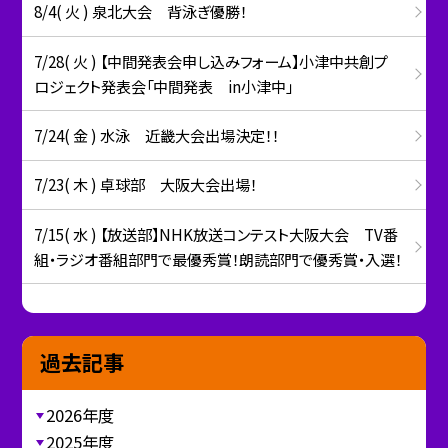
8/4( 火 ) 泉北大会 背泳ぎ優勝！
7/28( 火 ) 【中間発表会申し込みフォーム】小津中共創プ
ロジェクト発表会「中間発表 in小津中」
7/24( 金 ) 水泳 近畿大会出場決定！！
7/23( 木 ) 卓球部 大阪大会出場！
7/15( 水 ) 【放送部】NHK放送コンテスト大阪大会 TV番
組・ラジオ番組部門で最優秀賞！朗読部門で優秀賞・入選！
過去記事
2026年度
2025年度