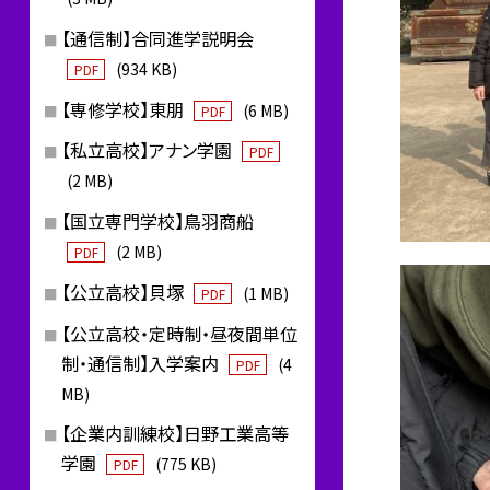
【通信制】合同進学説明会
(934 KB)
PDF
【専修学校】東朋
(6 MB)
PDF
【私立高校】アナン学園
PDF
(2 MB)
【国立専門学校】鳥羽商船
(2 MB)
PDF
【公立高校】貝塚
(1 MB)
PDF
【公立高校・定時制・昼夜間単位
制・通信制】入学案内
(4
PDF
MB)
【企業内訓練校】日野工業高等
学園
(775 KB)
PDF