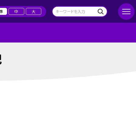
準
中
大
記