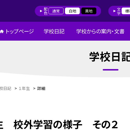
配色
文字
通常
白地
黒地
標
トップページ
学校日記
学校からの案内・文書
学校日
校日記
>
１年生
>
詳細
生 校外学習の様子 その２