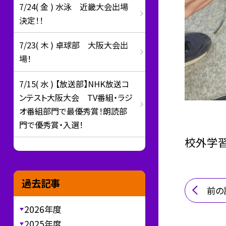
7/24( 金 ) 水泳 近畿大会出場
決定！！
7/23( 木 ) 卓球部 大阪大会出
場！
7/15( 水 ) 【放送部】NHK放送コ
ンテスト大阪大会 TV番組・ラジ
オ番組部門で最優秀賞！朗読部
門で優秀賞・入選！
校外学習
過去記事
前の
2026年度
2025年度