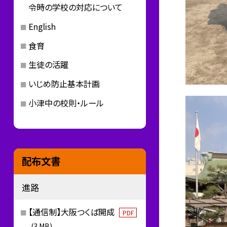
令時の学校の対応について
English
食育
生徒の活躍
いじめ防止基本計画
小津中の校則・ルール
配布文書
進路
【通信制】大阪つくば開成
PDF
(3 MB)