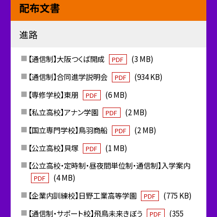
配布文書
進路
【通信制】大阪つくば開成
(3 MB)
PDF
【通信制】合同進学説明会
(934 KB)
PDF
【専修学校】東朋
(6 MB)
PDF
【私立高校】アナン学園
(2 MB)
PDF
【国立専門学校】鳥羽商船
(2 MB)
PDF
【公立高校】貝塚
(1 MB)
PDF
【公立高校・定時制・昼夜間単位制・通信制】入学案内
(4 MB)
PDF
【企業内訓練校】日野工業高等学園
(775 KB)
PDF
【通信制・サポート校】飛鳥未来きぼう
(355
PDF