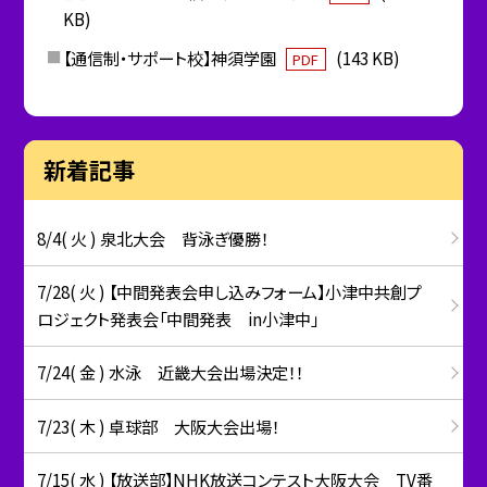
KB)
【通信制・サポート校】神須学園
(143 KB)
PDF
新着記事
8/4( 火 ) 泉北大会 背泳ぎ優勝！
7/28( 火 ) 【中間発表会申し込みフォーム】小津中共創プ
ロジェクト発表会「中間発表 in小津中」
7/24( 金 ) 水泳 近畿大会出場決定！！
7/23( 木 ) 卓球部 大阪大会出場！
7/15( 水 ) 【放送部】NHK放送コンテスト大阪大会 TV番