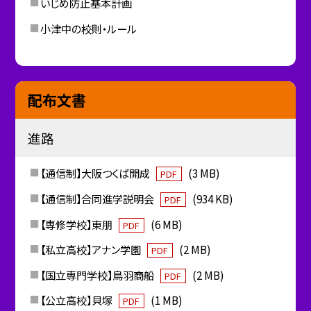
いじめ防止基本計画
小津中の校則・ルール
配布文書
進路
【通信制】大阪つくば開成
(3 MB)
PDF
【通信制】合同進学説明会
(934 KB)
PDF
【専修学校】東朋
(6 MB)
PDF
【私立高校】アナン学園
(2 MB)
PDF
【国立専門学校】鳥羽商船
(2 MB)
PDF
【公立高校】貝塚
(1 MB)
PDF