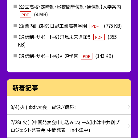
【公立高校・定時制・昼夜間単位制・通信制】入学案内
(4 MB)
PDF
【企業内訓練校】日野工業高等学園
(775 KB)
PDF
【通信制・サポート校】飛鳥未来きぼう
(355
PDF
KB)
【通信制・サポート校】神須学園
(143 KB)
PDF
新着記事
8/4( 火 ) 泉北大会 背泳ぎ優勝！
7/28( 火 ) 【中間発表会申し込みフォーム】小津中共創プ
ロジェクト発表会「中間発表 in小津中」