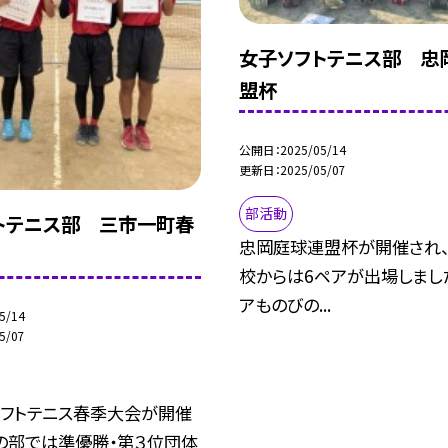
女子ソフトテニス部 忠
盟杯
公開日
2025/05/14
更新日
2025/05/07
部活動
トテニス部 三市一町春
忠岡庭球連盟杯が開催され
校からは6ペアが出場しまし
アものびの...
5/14
5/07
フトテニス春季大会が開催
の部では準優勝・第３位団体