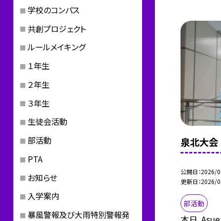
学校のコンパス
共創プロジェクト
ルールメイキング
１年生
２年生
３年生
生徒会活動
部活動
泉北大会
PTA
公開日
2026/0
お知らせ
更新日
2026/0
入学案内
部活動
暴風警報及び大雨特別警報発
本日、As