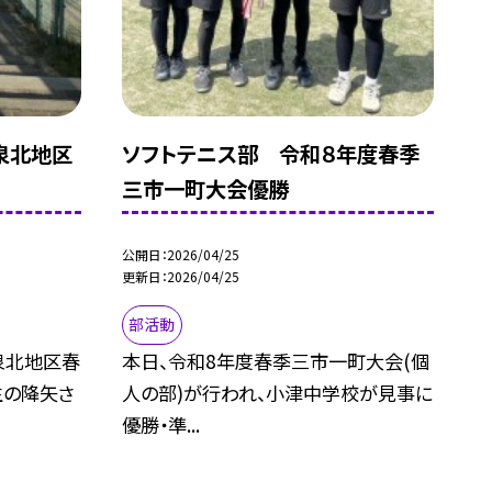
泉北地区
ソフトテニス部 令和８年度春季
三市一町大会優勝
公開日
2026/04/25
更新日
2026/04/25
部活動
泉北地区春
本日、令和8年度春季三市一町大会(個
生の降矢さ
人の部)が行われ、小津中学校が見事に
優勝・準...