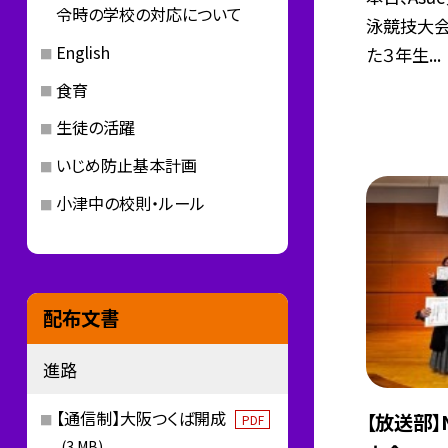
令時の学校の対応について
泳競技大会
English
た３年生...
食育
生徒の活躍
いじめ防止基本計画
小津中の校則・ルール
配布文書
進路
【通信制】大阪つくば開成
【放送部
PDF
(3 MB)