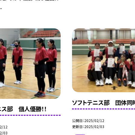
.
ソフトテニス部 団体同
ニス部 個人優勝！！
公開日
2025/02/12
更新日
2025/02/03
2/12
2/03