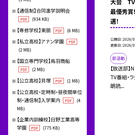
大会 T
【通信制】合同進学説明会
最優秀賞
(934 KB)
PDF
選！
【専修学校】東朋
(6 MB)
PDF
公開日
2026/0
【私立高校】アナン学園
PDF
更新日
2026/0
(2 MB)
部活動
【国立専門学校】鳥羽商船
【放送部】
(2 MB)
PDF
TV番組・
【公立高校】貝塚
(1 MB)
PDF
朗読...
【公立高校・定時制・昼夜間単位
制・通信制】入学案内
(4
PDF
MB)
【企業内訓練校】日野工業高等
学園
(775 KB)
PDF