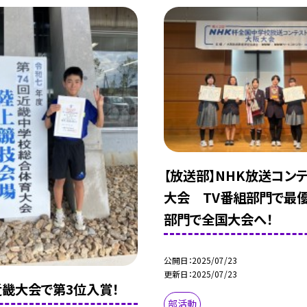
【放送部】NHK放送コン
大会 TV番組部門で最優
部門で全国大会へ！
公開日
2025/07/23
更新日
2025/07/23
近畿大会で第3位入賞！
部活動