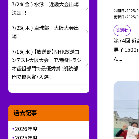
7/24( 金 ) 水泳 近畿大会出場
公開日
2025/0
決定！！
更新日
2025/0
7/23( 木 ) 卓球部 大阪大会出
部活動
場！
第74回 
男子150
7/15( 水 ) 【放送部】NHK放送コ
ん...
ンテスト大阪大会 TV番組・ラジ
オ番組部門で最優秀賞！朗読部
門で優秀賞・入選！
過去記事
2026年度
2025年度