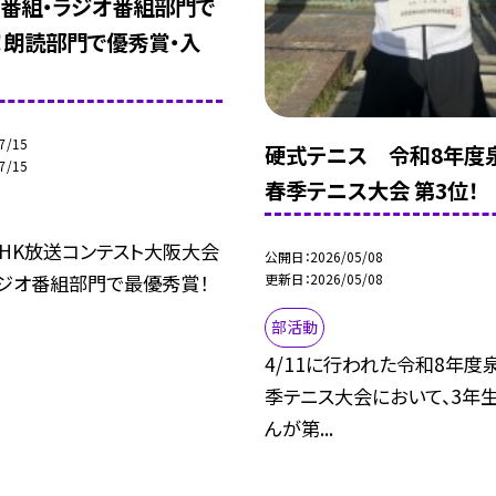
V番組・ラジオ番組部門で
！朗読部門で優秀賞・入
7/15
硬式テニス 令和8年度
7/15
春季テニス大会 第3位！
NHK放送コンテスト大阪大会
公開日
2026/05/08
ラジオ番組部門で最優秀賞！
更新日
2026/05/08
部活動
4/11に行われた令和8年度
季テニス大会において、3年
んが第...