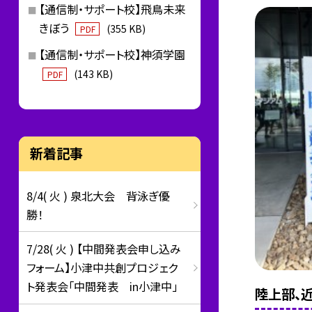
【通信制・サポート校】飛鳥未来
きぼう
(355 KB)
PDF
【通信制・サポート校】神須学園
(143 KB)
PDF
新着記事
8/4( 火 ) 泉北大会 背泳ぎ優
勝！
7/28( 火 ) 【中間発表会申し込み
フォーム】小津中共創プロジェク
ト発表会「中間発表 in小津中」
陸上部、