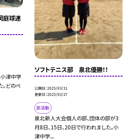
岡庭球連
ソフトテニス部 泉北優勝！！
、小津中学
た。どのペ
公開日
2025/03/31
更新日
2025/03/27
部活動
泉北新人大会個人の部、団体の部が3
月8日、15日、20日で行われました。小
津中学...