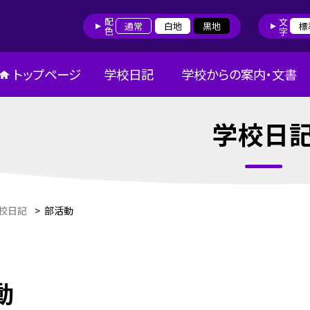
配色
文字
通常
白地
黒地
標
トップページ
学校日記
学校からの案内・文書
学校日
校日記
>
部活動
動