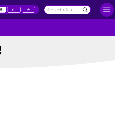
準
中
大
記