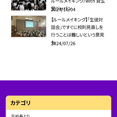
ルールメイキング）with 資生
堂ジャパン
2024/10/04
【ルールメイキング】「生徒対
話会」ですぐに校則見直しを
行うことは難しいという意見
も
2024/07/26
カテゴリ
校長より