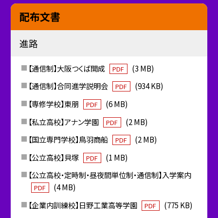
配布文書
進路
【通信制】大阪つくば開成
(3 MB)
PDF
【通信制】合同進学説明会
(934 KB)
PDF
【専修学校】東朋
(6 MB)
PDF
【私立高校】アナン学園
(2 MB)
PDF
【国立専門学校】鳥羽商船
(2 MB)
PDF
【公立高校】貝塚
(1 MB)
PDF
【公立高校・定時制・昼夜間単位制・通信制】入学案内
(4 MB)
PDF
【企業内訓練校】日野工業高等学園
(775 KB)
PDF