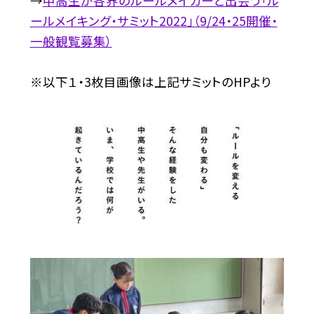
→
中高生が各界のルールメイカーと出会う「ル
ールメイキング・サミット2022」（9/24・25開催・
一般観覧募集）
※以下１・3枚目画像は上記サミットのHPより