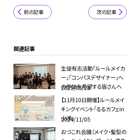
前の記事
次の記事
関連記事
生徒有志活動「ルールメイカ
ー」「コンパスデザイナー」へ
の参加を希望する皆さんへ
2025/05/28
【11月10日開催】ルールメイ
キングイベント「るるカフェin
小津」
2024/11/05
おづこれ会議（メイク・髪型の